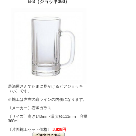
B-3（ジョッキ360）
居酒屋さんでたまに見かけるビアジョッキ
（小）です。
※施工は左右の縦ラインの内側になります。
〔メーカー〕石塚ガラス
〔サイズ〕高さ140mm×最大径111mm 容量
360ml
〔片面施工セット価格〕
3,828円