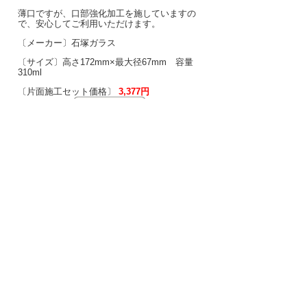
薄口ですが、口部強化加工を施していますの
で、安心してご利用いただけます。
〔メーカー〕石塚ガラス
〔サイズ〕高さ172mm×最大径67mm 容量
310ml
〔片面施工セット価格〕
3,377円
B-8（ビアテイスト420）