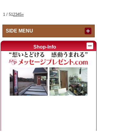
1 / 5
1
2
3
4
5
»
SIDE MENU
Index
Shop-Info
作品紹介内キーワード検索
例：退職 焼酎、結婚 時計
カテゴリ別
お父さん、お母さんへ (ブライダル)
(125)
退職祝い・定年退職
(46)
出産祝い・内祝い・初節句
(31)