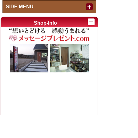
SIDE MENU
Index
Shop-Info
作品紹介内キーワード検索
例：退職 焼酎、結婚 時計
カテゴリ別
お父さん、お母さんへ (ブライダル)
(125)
退職祝い・定年退職
(46)
出産祝い・内祝い・初節句
(31)
還暦や喜寿など長寿のお祝い
(40)
還暦祝いのプレゼント
(28)
長寿のお祝い（喜寿など）
(12)
結婚祝い・結婚記念・ブライダルアイテ