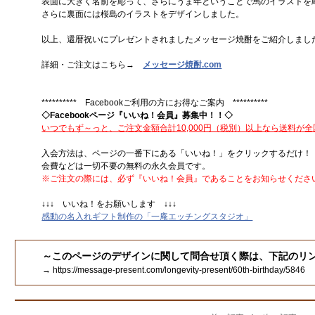
表面に大きく名前を彫って、さらにうま年ということで馬のイラストを
さらに裏面には桜島のイラストをデザインしました。
以上、還暦祝いにプレゼントされましたメッセージ焼酎をご紹介しまし
詳細・ご注文はこちら→
メッセージ焼酎.com
********** Facebookご利用の方にお得なご案内 **********
◇Facebookページ『いいね！会員』募集中！！◇
いつでもず～っと、ご注文金額合計10,000円（税別）以上なら送料が
入会方法は、ページの一番下にある「いいね！」をクリックするだけ！
会費などは一切不要の無料の永久会員です。
※ご注文の際には、必ず『いいね！会員』であることをお知らせくださ
↓↓↓ いいね！をお願いします ↓↓↓
感動の名入れギフト制作の「一庵エッチングスタジオ」
～このページのデザインに関して問合せ頂く際は、下記のリ
→ https://message-present.com/longevity-present/60th-birthday/5846