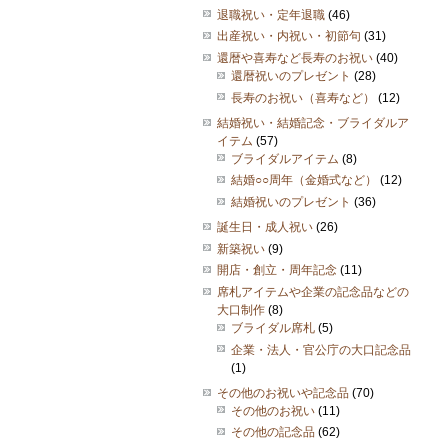
退職祝い・定年退職
(46)
出産祝い・内祝い・初節句
(31)
還暦や喜寿など長寿のお祝い
(40)
還暦祝いのプレゼント
(28)
長寿のお祝い（喜寿など）
(12)
結婚祝い・結婚記念・ブライダルア
イテム
(57)
ブライダルアイテム
(8)
結婚○○周年（金婚式など）
(12)
結婚祝いのプレゼント
(36)
誕生日・成人祝い
(26)
新築祝い
(9)
開店・創立・周年記念
(11)
席札アイテムや企業の記念品などの
大口制作
(8)
ブライダル席札
(5)
企業・法人・官公庁の大口記念品
(1)
その他のお祝いや記念品
(70)
その他のお祝い
(11)
その他の記念品
(62)