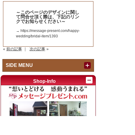
～このページのデザインに関し
て問合せ頂く際は、下記のリン
クでお知らせください～
→ https://message-present.com/happy-
wedding/bridal-item/1393
«
前の記事
｜
次の記事
»
SIDE MENU
Index
Shop-Info
作品紹介内キーワード検索
例：退職 焼酎、結婚 時計