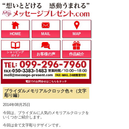
HOME
MAIL
MAP
ショッピング
お客様の声
作品紹介
ガイド
電話でのお問合せはこちらをタッチ
ブライダルメモリアルクロック色々（文字
彫り編）
2014年08月25日
今回は、ブライダルに人気のメモリアルクロックを
いくつかご紹介します。
今回は全て文字彫りデザインです。