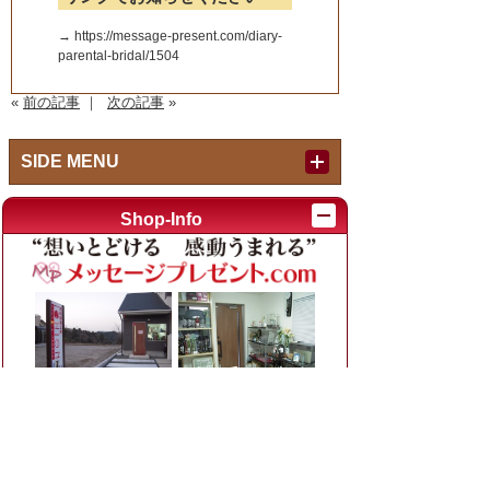
→ https://message-present.com/diary-
parental-bridal/1504
«
前の記事
｜
次の記事
»
SIDE MENU
Index
Shop-Info
作品紹介内キーワード検索
例：退職 焼酎、結婚 時計
カテゴリ別
お父さん、お母さんへ (ブライダル)
(125)