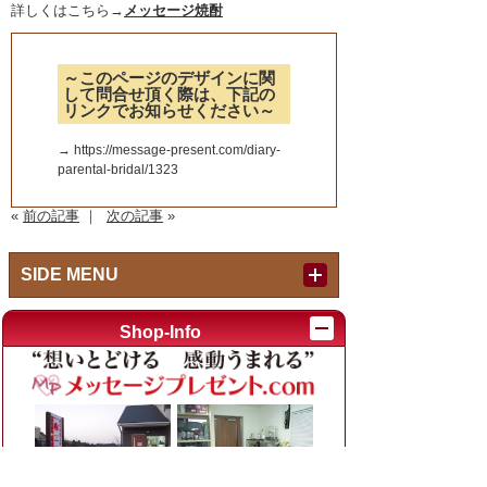
詳しくはこちら→
メッセージ焼酎
～このページのデザインに関
して問合せ頂く際は、下記の
リンクでお知らせください～
→ https://message-present.com/diary-
parental-bridal/1323
«
前の記事
｜
次の記事
»
SIDE MENU
Index
Shop-Info
作品紹介内キーワード検索
例：退職 焼酎、結婚 時計