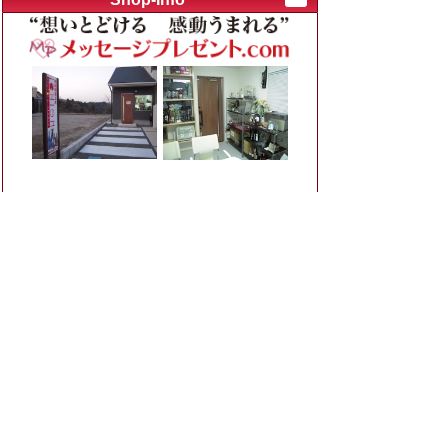
作品紹介内キーワード検索
例：退職 焼酎、結婚 時計
カテゴリ別
お父さん、お母さんへ (ブライダル)
(125)
退職祝い・定年退職
(46)
出産祝い・内祝い・初節句
(31)
還暦や喜寿など長寿のお祝い
(40)
還暦祝いのプレゼント
(28)
長寿のお祝い（喜寿など）
(12)
結婚祝い・結婚記念・ブライダルアイテ
ム
(57)
ブライダルアイテム
(8)
当店です。こちらで制作の全てを行っています
結婚○○周年（金婚式など）
(12)
サンプル作品や過去の作品を見ながら、その場でデ
ザインの打ち合わせができます。
結婚祝いのプレゼント
(36)
ご予約優先になりますので、ご来店前にはご予約を