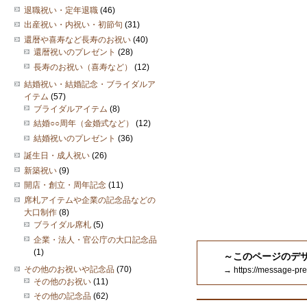
退職祝い・定年退職
(46)
出産祝い・内祝い・初節句
(31)
還暦や喜寿など長寿のお祝い
(40)
還暦祝いのプレゼント
(28)
長寿のお祝い（喜寿など）
(12)
結婚祝い・結婚記念・ブライダルア
イテム
(57)
ブライダルアイテム
(8)
結婚○○周年（金婚式など）
(12)
結婚祝いのプレゼント
(36)
誕生日・成人祝い
(26)
新築祝い
(9)
開店・創立・周年記念
(11)
席札アイテムや企業の記念品などの
大口制作
(8)
ブライダル席札
(5)
企業・法人・官公庁の大口記念品
(1)
～このページのデ
その他のお祝いや記念品
(70)
→ https://message-pr
その他のお祝い
(11)
その他の記念品
(62)