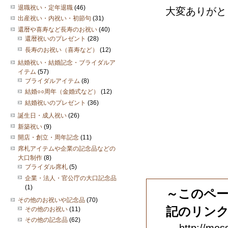
退職祝い・定年退職
(46)
大変ありがと
出産祝い・内祝い・初節句
(31)
還暦や喜寿など長寿のお祝い
(40)
還暦祝いのプレゼント
(28)
長寿のお祝い（喜寿など）
(12)
結婚祝い・結婚記念・ブライダルア
イテム
(57)
ブライダルアイテム
(8)
結婚○○周年（金婚式など）
(12)
結婚祝いのプレゼント
(36)
誕生日・成人祝い
(26)
新築祝い
(9)
開店・創立・周年記念
(11)
席札アイテムや企業の記念品などの
大口制作
(8)
ブライダル席札
(5)
企業・法人・官公庁の大口記念品
(1)
～このペ
その他のお祝いや記念品
(70)
記のリン
その他のお祝い
(11)
その他の記念品
(62)