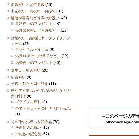
退職祝い・定年退職
(46)
出産祝い・内祝い・初節句
(31)
還暦や喜寿など長寿のお祝い
(40)
還暦祝いのプレゼント
(28)
長寿のお祝い（喜寿など）
(12)
結婚祝い・結婚記念・ブライダルア
イテム
(57)
ブライダルアイテム
(8)
結婚○○周年（金婚式など）
(12)
結婚祝いのプレゼント
(36)
誕生日・成人祝い
(26)
新築祝い
(9)
開店・創立・周年記念
(11)
席札アイテムや企業の記念品などの
大口制作
(8)
ブライダル席札
(5)
企業・法人・官公庁の大口記念品
(1)
～このページのデ
その他のお祝いや記念品
(70)
→ http://message-
その他のお祝い
(11)
その他の記念品
(62)