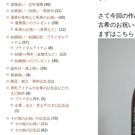
退職祝い・定年退職
(46)
出産祝い・内祝い・初節句
(31)
さて今回の作
還暦や喜寿など長寿のお祝い
(40)
還暦祝いのプレゼント
(28)
古希のお祝い
長寿のお祝い（喜寿など）
(12)
まずはこちら
結婚祝い・結婚記念・ブライダルア
イテム
(57)
ブライダルアイテム
(8)
結婚○○周年（金婚式など）
(12)
結婚祝いのプレゼント
(36)
誕生日・成人祝い
(26)
新築祝い
(9)
開店・創立・周年記念
(11)
席札アイテムや企業の記念品などの
大口制作
(8)
ブライダル席札
(5)
企業・法人・官公庁の大口記念品
(1)
その他のお祝いや記念品
(70)
その他のお祝い
(11)
その他の記念品
(62)