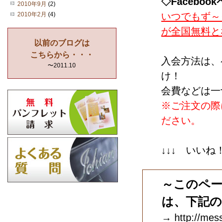
◇Facebo
2010年9月
(2)
いつでもず～
2010年2月
(4)
が全国無料と
以前のブログは
こちらから・・・
入会方法は、
〜2011.10
け！
会費などは一
※ご注文の際
ださい。
↓↓↓ いいね
～このペ
は、下記
→ http://mess