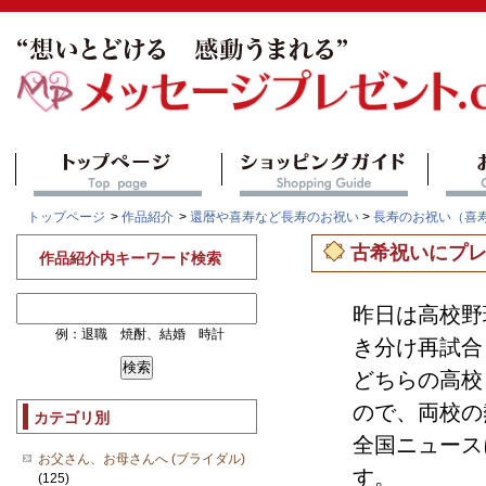
トップページ
>
作品紹介
>
還暦や喜寿など長寿のお祝い
>
長寿のお祝い（喜
古希祝いにプ
作品紹介内キーワード検索
昨日は高校野
例：退職 焼酎、結婚 時計
き分け再試合
どちらの高校
ので、両校の
カテゴリ別
全国ニュース
お父さん、お母さんへ (ブライダル)
す。
(125)