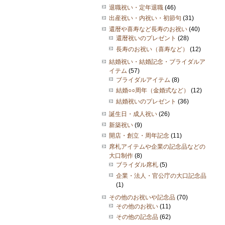
退職祝い・定年退職
(46)
出産祝い・内祝い・初節句
(31)
還暦や喜寿など長寿のお祝い
(40)
還暦祝いのプレゼント
(28)
長寿のお祝い（喜寿など）
(12)
結婚祝い・結婚記念・ブライダルア
イテム
(57)
ブライダルアイテム
(8)
結婚○○周年（金婚式など）
(12)
結婚祝いのプレゼント
(36)
誕生日・成人祝い
(26)
新築祝い
(9)
開店・創立・周年記念
(11)
席札アイテムや企業の記念品などの
大口制作
(8)
ブライダル席札
(5)
企業・法人・官公庁の大口記念品
(1)
その他のお祝いや記念品
(70)
その他のお祝い
(11)
その他の記念品
(62)