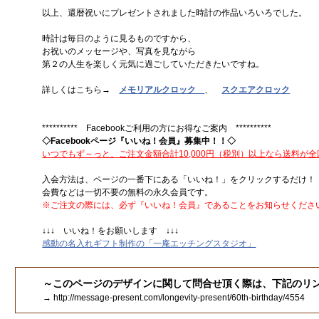
以上、還暦祝いにプレゼントされました時計の作品いろいろでした。
時計は毎日のように見るものですから、
お祝いのメッセージや、写真を見ながら
第２の人生を楽しく元気に過ごしていただきたいですね。
詳しくはこちら→
メモリアルクロック
、
スクエアクロック
********** Facebookご利用の方にお得なご案内 **********
◇Facebookページ『いいね！会員』募集中！！◇
いつでもず～っと、ご注文金額合計10,000円（税別）以上なら送料が
入会方法は、ページの一番下にある「いいね！」をクリックするだけ！
会費などは一切不要の無料の永久会員です。
※ご注文の際には、必ず『いいね！会員』であることをお知らせくださ
↓↓↓ いいね！をお願いします ↓↓↓
感動の名入れギフト制作の「一庵エッチングスタジオ」
～このページのデザインに関して問合せ頂く際は、下記のリ
→ http://message-present.com/longevity-present/60th-birthday/4554