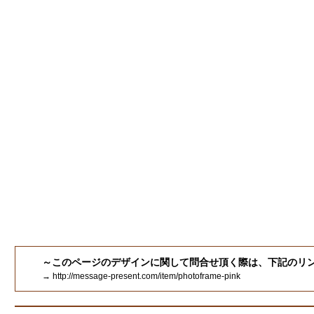
～このページのデザインに関して問合せ頂く際は、下記のリ
→ http://message-present.com/item/photoframe-pink