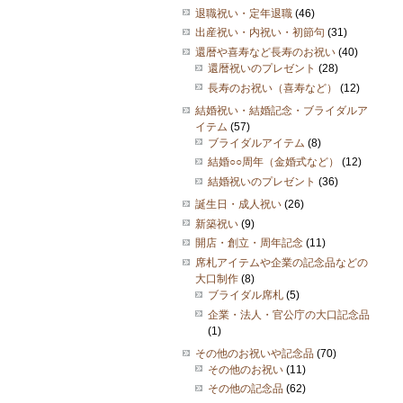
退職祝い・定年退職
(46)
出産祝い・内祝い・初節句
(31)
還暦や喜寿など長寿のお祝い
(40)
還暦祝いのプレゼント
(28)
長寿のお祝い（喜寿など）
(12)
結婚祝い・結婚記念・ブライダルア
イテム
(57)
ブライダルアイテム
(8)
結婚○○周年（金婚式など）
(12)
結婚祝いのプレゼント
(36)
誕生日・成人祝い
(26)
新築祝い
(9)
開店・創立・周年記念
(11)
席札アイテムや企業の記念品などの
大口制作
(8)
ブライダル席札
(5)
企業・法人・官公庁の大口記念品
(1)
その他のお祝いや記念品
(70)
その他のお祝い
(11)
その他の記念品
(62)